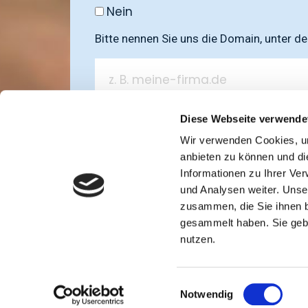
Nein
Bitte nennen Sie uns die Domain, unter de
Ich stimme den Datenschutzrichtl
Diese Webseite verwende
Wir verwenden Cookies, um
Anfrage senden
anbieten zu können und di
Informationen zu Ihrer Ve
und Analysen weiter. Unse
(*) Pflichtangaben
zusammen, die Sie ihnen b
gesammelt haben. Sie gebe
nutzen.
Einwilligungsauswahl
Notwendig