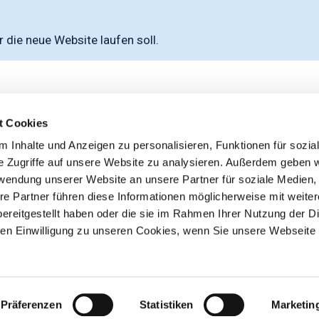
r die neue Website laufen soll.
inien zu und bin damit einverstanden, dass meine 
t Cookies
 Inhalte und Anzeigen zu personalisieren, Funktionen für sozia
e Zugriffe auf unsere Website zu analysieren. Außerdem geben w
rwendung unserer Website an unsere Partner für soziale Medien
re Partner führen diese Informationen möglicherweise mit weite
ereitgestellt haben oder die sie im Rahmen Ihrer Nutzung der D
n Einwilligung zu unseren Cookies, wenn Sie unsere Webseite 
Präferenzen
Statistiken
Marketin
© 2026 Mediendesign Wrede