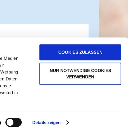
Daten gespeichert werden.
COOKIES ZULASSEN
le Medien
ir
NUR NOTWENDIGE COOKIES
, Werbung
VERWENDEN
ren Daten
ienste
weiterhin
g
Details zeigen